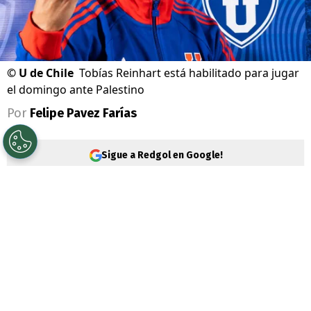
©
U de Chile
Tobías Reinhart está habilitado para jugar
el domingo ante Palestino
Por
Felipe Pavez Farías
Sigue a Redgol en Google!
Universidad de Chile
quiere seguir en
racha positiva y prepara equipo estelar
para este domingo cuando reciba a
Palestino
por la fecha 18 de la
Liga de
Primera
.