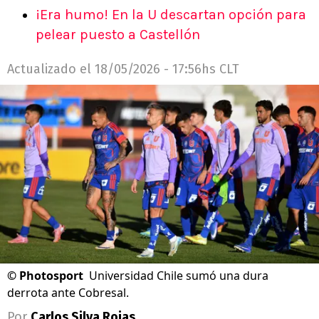
¡Era humo! En la U descartan opción para
pelear puesto a Castellón
Actualizado el
18/05/2026 - 17:56hs CLT
©
Photosport
Universidad Chile sumó una dura
derrota ante Cobresal.
Por
Carlos Silva Rojas