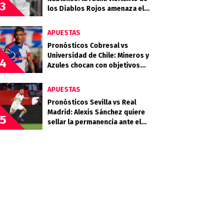
3
los Diablos Rojos amenaza el
liderato del Cacique
APUESTAS
Pronósticos Cobresal vs
Universidad de Chile: Mineros y
4
Azules chocan con objetivos
muy distintos en El Cobre
APUESTAS
Pronósticos Sevilla vs Real
Madrid: Alexis Sánchez quiere
5
sellar la permanencia ante el
Merengue