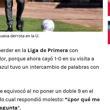
eva derrota en la U.
perder en la
Liga de Primera
con
r, porque ahora cayó 1-0 en su visita a
DT azul tuvo un intercambio de palabras con
se equivocó al no poner un doble 9 en el
 lo cual respondió molesto:
“¿por qué me
regunta
“.