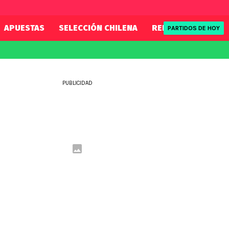
APUESTAS
SELECCIÓN CHILENA
REDSPORT
TENI
PARTIDOS DE HOY
FIFA
REDSPORT
eague
Mundial 2026
Tenis
PUBLICIDAD
ue
Eliminatorias
Formula 1
League
NBA
Rugby
ue
UFC
WWE
Boxeo