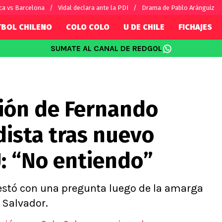
ca vs Barcelona
Vidal declara ante la PDI
Drama de Pablo Aránguiz
TBOL CHILENO
COLO COLO
U DE CHILE
FICHAJES
SUMATE AL CANAL DE REDGOL
SUDAMÉRICA
EUROPA
Internacional
Copa Libertadores
Champions L
sorio
Copa Sudamericana
Europa Leag
sión de Fernando
Sánchez
Fútbol Argentino
Conference 
Palacios
Fútbol Brasileño
Ligue 1
ista tras nuevo
s por el mundo
Premier Leag
Serie A
U: “No entiendo”
La Liga
Bundesliga
estó con una pregunta luego de la amarga
 Salvador.