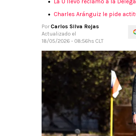
La U llevó reclamo a la Dele
APUESTAS
Charles Aránguiz le pide act
Noticias
Guías
Por
Carlos Silva Rojas
Códigos
Actualizado el
Pronósticos
18/05/2026 - 08:56hs CLT
Apuesta del día