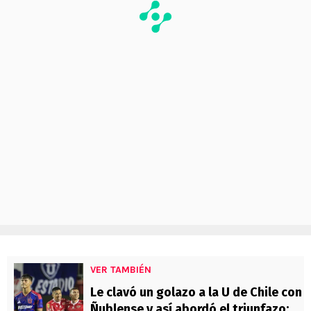
VER TAMBIÉN
Le clavó un golazo a la U de Chile con
Ñublense y así abordó el triunfazo: