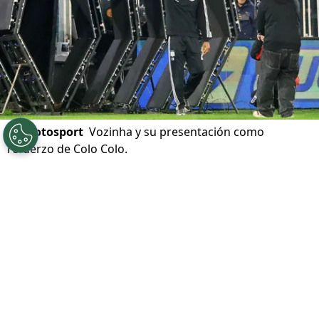
©
Photosport
Vozinha y su presentación como
refuerzo de Colo Colo.
Por
Alfonso Zúñiga
Sigue a Redgol en Google!
Poco más de 30 mil personas llegaron
hasta el Estadio Monumental el pasado