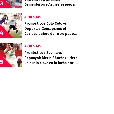
3
Cementeros y Azules se juegan
mucho en la quinta fecha
APUESTAS
Pronósticos Colo Colo vs
Deportes Concepción: el
4
Cacique quiere dar otro paso
rumbo a la clasificación
APUESTAS
Pronósticos Sevilla vs
Espanyol: Alexis Sánchez lidera
5
un duelo clave en la lucha por la
permanencia