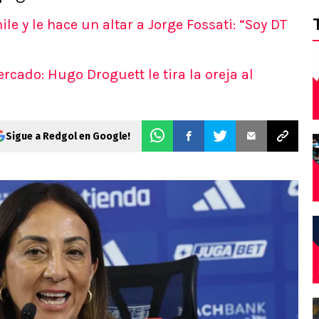
ile y le hace un altar a Jorge Fossati: “Soy DT
ercado: Hugo Droguett le tira la oreja al
Sigue a Redgol en Google!