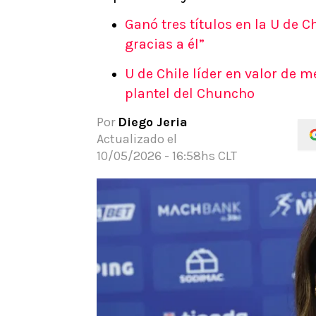
APUESTAS
Ganó tres títulos en la U de Ch
Noticias
gracias a él”
Guías
U de Chile líder en valor de m
Códigos
plantel del Chuncho
Pronósticos
Apuesta del día
Por
Diego Jeria
Actualizado el
10/05/2026 - 16:58hs CLT