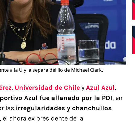
nte a la U y la separa del lío de Michael Clark.
érez
,
Universidad de Chile
y
Azul Azul
.
portivo Azul fue allanado por la PDI
, en
or las
irregularidades y chanchullos
, el ahora ex presidente de la