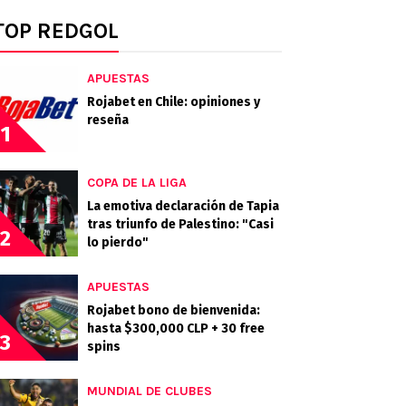
TOP REDGOL
APUESTAS
Rojabet en Chile: opiniones y
reseña
1
COPA DE LA LIGA
La emotiva declaración de Tapia
tras triunfo de Palestino: "Casi
2
lo pierdo"
APUESTAS
Rojabet bono de bienvenida:
hasta $300,000 CLP + 30 free
3
spins
MUNDIAL DE CLUBES