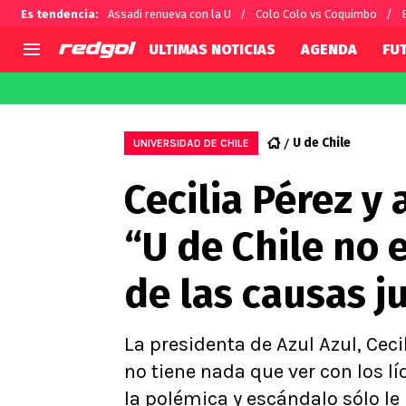
Es tendencia
:
Assadi renueva con la U
Colo Colo vs Coquimbo
ULTIMAS NOTICIAS
AGENDA
FU
AGENDA
CHILE
MUNDO
Hoy en TV
Selección Chilena
Fútbol 
U de Chile
UNIVERSIDAD DE CHILE
Colo Colo
Darío O
Cecilia Pérez y
U de Chile
Alexis 
U Católica
Carlos 
“U de Chile no 
Campeonato Nacional
Chileno
Primera B
de las causas j
Segunda División
Copa Chile
Supercopa Chile
La presidenta de Azul Azul, Ceci
Campeonato Femenino
no tiene nada que ver con los lí
la polémica y escándalo sólo le 