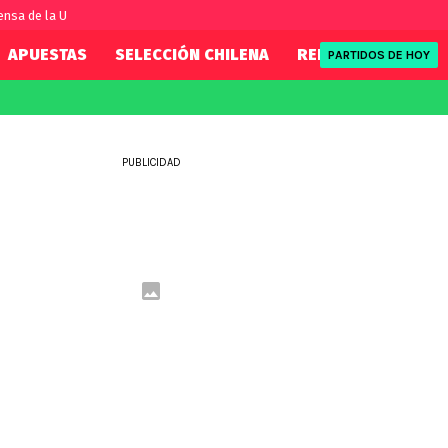
nsa de la U
APUESTAS
SELECCIÓN CHILENA
REDSPORT
TENI
PARTIDOS DE HOY
FIFA
REDSPORT
eague
Mundial 2026
Tenis
PUBLICIDAD
ue
Eliminatorias
Formula 1
League
NBA
Rugby
ue
UFC
WWE
Boxeo