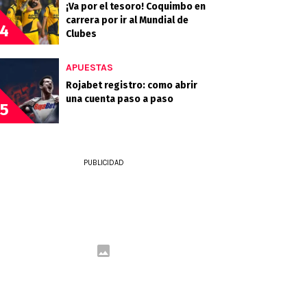
¡Va por el tesoro! Coquimbo en
carrera por ir al Mundial de
4
Clubes
APUESTAS
Rojabet registro: como abrir
una cuenta paso a paso
5
PUBLICIDAD