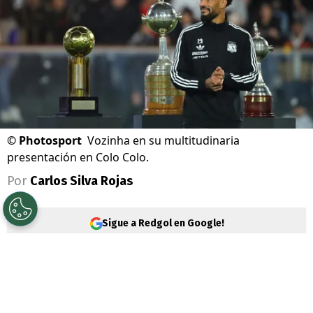
©
Photosport
Vozinha en su multitudinaria
presentación en Colo Colo.
Por
Carlos Silva Rojas
Sigue a Redgol en Google!
Una locura. Eso es lo que ha generado el
fichaje de
Vozinha
por
Colo Colo
, y este