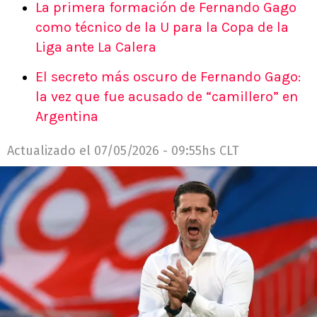
La primera formación de Fernando Gago
como técnico de la U para la Copa de la
Liga ante La Calera
El secreto más oscuro de Fernando Gago:
la vez que fue acusado de “camillero” en
Argentina
Actualizado el
07/05/2026 - 09:55hs CLT