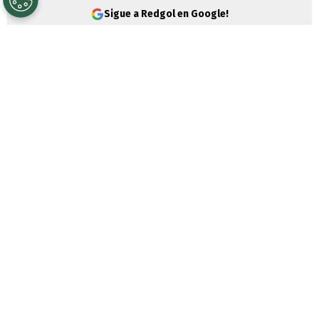
Sigue a Redgol en Google!
Universidad de Chile
quiere seguir en
racha positiva y prepara equipo estelar
para este domingo cuando reciba a
Palestino
por la fecha 18 de la
Liga de
Primera
.
Para ello,
Fernando Gago
podrá contar con
su nuevo gran refuerzo como Tobías
Reinhart. El volante trasandino fue
presentado está semana y se suma para
afianzar la defensa azul.