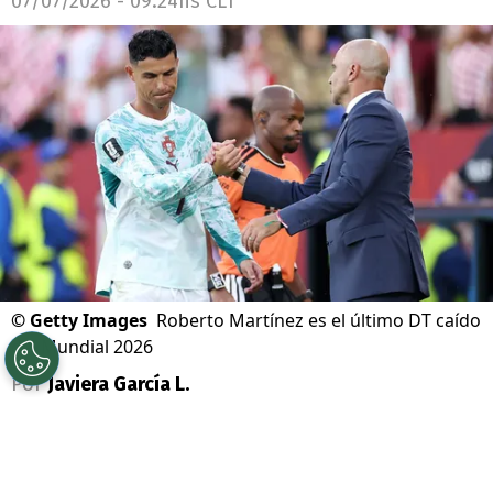
07/07/2026 - 09:24hs CLT
©
Getty Images
Roberto Martínez es el último DT caído
del Mundial 2026
Por
Javiera García L.
Sigue a Redgol en Google!