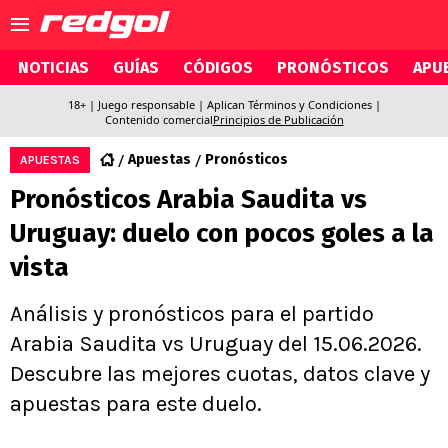
NOTICIAS
GUÍAS
CÓDIGOS
PRONÓSTICOS
APUE
18+ | Juego responsable | Aplican Términos y Condiciones |
Contenido comercial
Principios de Publicación
Apuestas
Pronósticos
APUESTAS
Pronósticos Arabia Saudita vs
Uruguay: duelo con pocos goles a la
vista
Análisis y pronósticos para el partido
Arabia Saudita vs Uruguay del 15.06.2026.
Descubre las mejores cuotas, datos clave y
apuestas para este duelo.