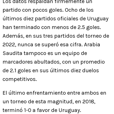
Los datos respaldan firmemente un
partido con pocos goles. Ocho de los
últimos diez partidos oficiales de Uruguay
han terminado con menos de 2.5 goles.
Además, en sus tres partidos del torneo de
2022, nunca se superó esa cifra. Arabia
Saudita tampoco es un equipo de
marcadores abultados, con un promedio
de 2.1 goles en sus últimos diez duelos
competitivos.
El último enfrentamiento entre ambos en
un torneo de esta magnitud, en 2018,
terminó 1-0 a favor de Uruguay.