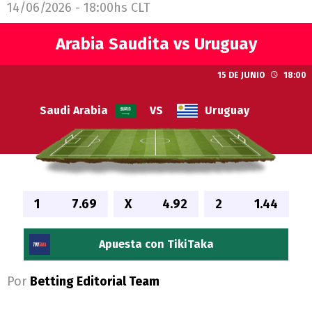
14/06/2026 - 18:00hs CLT
Arabia Saudita vs Uruguay
15 DE JUNIO
18:00
Saudi Arabia
VS
Uruguay
1
7.69
X
4.92
2
1.44
Apuesta con TikiTaka
Por
Betting Editorial Team