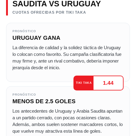
SAUDITA VS URUGUAY
CUOTAS OFRECIDAS POR TIKI TAKA
PRONÓSTICO
URUGUAY GANA
La diferencia de calidad y la solidez táctica de Uruguay
lo colocan como favorito. Su campaña clasificatoria fue
muy firme y, ante un rival combativo, debería imponer
jerarquía desde el inicio.
1.44
TIKI TAKA
PRONÓSTICO
MENOS DE 2.5 GOLES
Los antecedentes de Uruguay y Arabia Saudita apuntan
a un partido cerrado, con pocas ocasiones claras.
Además, ambos suelen sostener marcadores cortos, lo
que vuelve muy atractiva esta línea de goles.