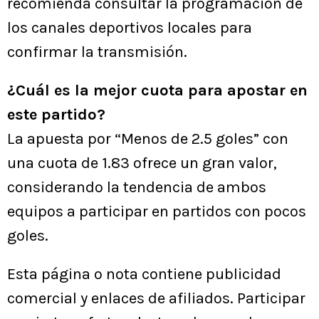
recomienda consultar la programación de
los canales deportivos locales para
confirmar la transmisión.
¿Cuál es la mejor cuota para apostar en
este partido?
La apuesta por “Menos de 2.5 goles” con
una cuota de 1.83 ofrece un gran valor,
considerando la tendencia de ambos
equipos a participar en partidos con pocos
goles.
Esta página o nota contiene publicidad
comercial y enlaces de afiliados. Participar