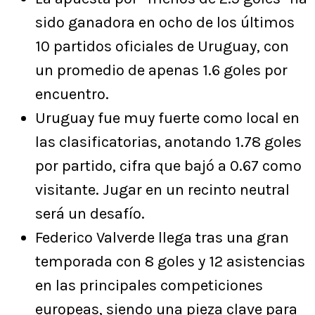
sido ganadora en ocho de los últimos
10 partidos oficiales de Uruguay, con
un promedio de apenas 1.6 goles por
encuentro.
Uruguay fue muy fuerte como local en
las clasificatorias, anotando 1.78 goles
por partido, cifra que bajó a 0.67 como
visitante. Jugar en un recinto neutral
será un desafío.
Federico Valverde llega tras una gran
temporada con 8 goles y 12 asistencias
en las principales competiciones
europeas, siendo una pieza clave para