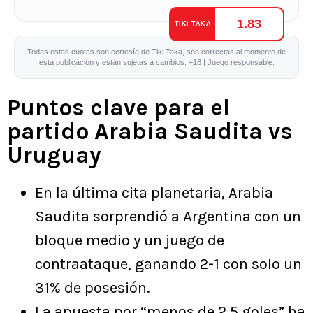
1.83
TIKI TAKA
Todas estas cuotas son cortesía de Tiki Taka, son correctas al momento de
esta publicación y están sujetas a cambios. +18 | Juego responsable.
Puntos clave para el
partido Arabia Saudita vs
Uruguay
En la última cita planetaria, Arabia
Saudita sorprendió a Argentina con un
bloque medio y un juego de
contraataque, ganando 2-1 con solo un
31% de posesión.
La apuesta por “menos de 2.5 goles” ha