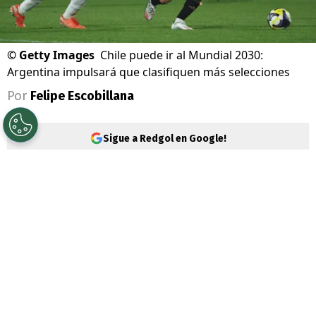
©
Getty Images
Chile puede ir al Mundial 2030:
Argentina impulsará que clasifiquen más selecciones
Por
Felipe Escobillana
Sigue a Redgol en Google!
El
Mundial del 2030
se empieza a
palpitar. Esto porque la idea de la FIFA es
ampliarlo a 64 selecciones, lo que por fin
podría devolver a
Chile
a una Copa del
Mundo.