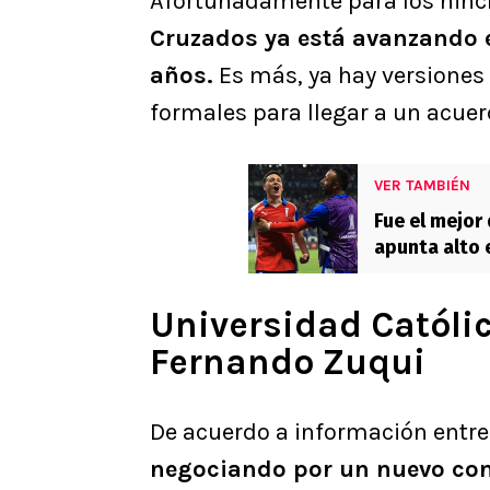
Afortunadamente para los hinch
Cruzados ya está avanzando e
años.
Es más, ya hay versiones
formales para llegar a un acuer
VER TAMBIÉN
Fue el mejor 
apunta alto 
tengo fe”
Universidad Católi
Fernando Zuqui
De acuerdo a información entr
negociando por un nuevo con