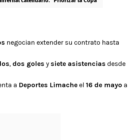
infernal calendario: “Priorizar la Copa”
os
negocian extender su contrato hasta
dos
,
dos goles
y
siete asistencias
desde
enta a
Deportes Limache
el
16 de mayo
a