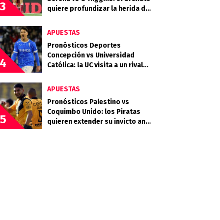
3
quiere profundizar la herida del
Celeste
APUESTAS
Pronósticos Deportes
Concepción vs Universidad
4
Católica: la UC visita a un rival
que llega en racha
APUESTAS
Pronósticos Palestino vs
Coquimbo Unido: los Piratas
5
quieren extender su invicto ante
los Árabes