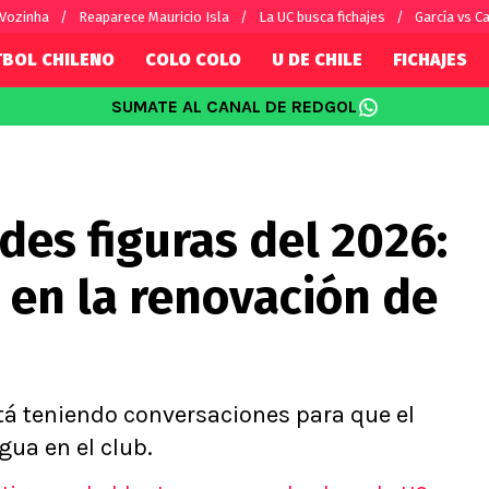
 Vozinha
Reaparece Mauricio Isla
La UC busca fichajes
García vs Ca
TBOL CHILENO
COLO COLO
U DE CHILE
FICHAJES
SUMATE AL CANAL DE REDGOL
SUDAMÉRICA
EUROPA
Internacional
Copa Libertadores
Champions L
sorio
Copa Sudamericana
Europa Leag
des figuras del 2026:
Sánchez
Fútbol Argentino
Conference 
Palacios
Fútbol Brasileño
Ligue 1
 en la renovación de
s por el mundo
Premier Leag
Serie A
i
La Liga
Bundesliga
tá teniendo conversaciones para que el
gua en el club.