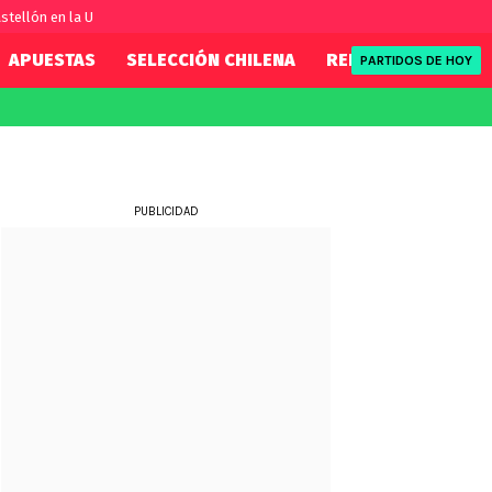
stellón en la U
APUESTAS
SELECCIÓN CHILENA
REDSPORT
TENI
PARTIDOS DE HOY
FIFA
REDSPORT
eague
Eliminatorias
Tenis
ue
Formula 1
PUBLICIDAD
League
NBA
Rugby
ue
UFC
WWE
Boxeo