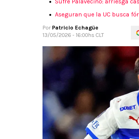
Sufre Palavecino: arriesga ca
APUESTAS
Aseguran que la UC busca fó
Noticias
Guías
Por
Patricio Echagüe
Códigos
13/05/2026 - 16:00hs CLT
Pronósticos
Apuesta del día