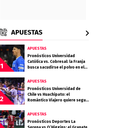
APUESTAS
APUESTAS
Pronósticos Universidad
Católica vs. Cobresal: la Franja
1
busca sacudirse el polvo en el
Claro Arena
APUESTAS
Pronósticos Universidad de
Chile vs Huachipato: el
2
Romántico Viajero quiere seguir
sumando de a tres
APUESTAS
Pronósticos Deportes La
Serena vs O’Higgins: el Granate