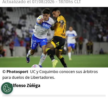
Actualizado el
07/08/2026 - 18:10hs CLT
©
Photosport
UC y Coquimbo conocen sus árbitros
para duelos de Libertadores.
Por
Alfonso Zúñiga
Sigue a Redgol en Google!