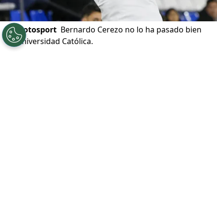
©
Photosport
Bernardo Cerezo no lo ha pasado bien
en Universidad Católica.
Por
Jp Viluñir Silva
Sigue a Redgol en Google!
Universidad Católica
comienza a moverse
en el
mercado de fichajes de invierno
con varios rumores en la mesa. Uno de
ellos es el posible arribo de un lateral
derecho, un puesto donde mira jugadores
ante el opaco nivel que mostró un refuerzo