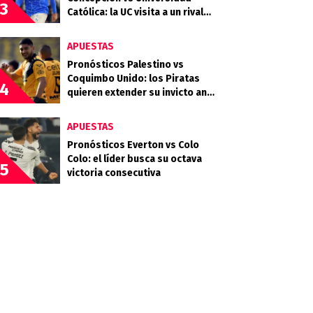
3
Católica: la UC visita a un rival
que llega en racha
APUESTAS
Pronósticos Palestino vs
Coquimbo Unido: los Piratas
4
quieren extender su invicto ante
los Árabes
APUESTAS
Pronósticos Everton vs Colo
Colo: el líder busca su octava
5
victoria consecutiva