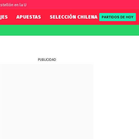
stellón en la U
JES
APUESTAS
SELECCIÓN CHILENA
REDSPORT
PARTIDOS DE HOY
FIFA
REDSPORT
eague
Eliminatorias
Tenis
ue
Formula 1
PUBLICIDAD
League
NBA
Rugby
ue
UFC
WWE
Boxeo