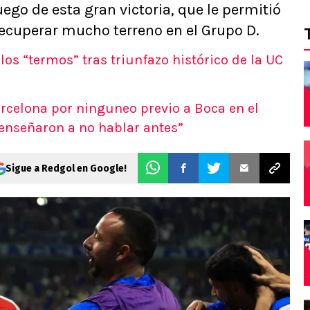
ego de esta gran victoria, que le permitió
 recuperar mucho terreno en el Grupo D.
los “termos” tras triunfazo histórico de la UC
arcelona por ninguneo previo a Boca en el
 enseñaron a no hablar antes”
Sigue a Redgol en Google!