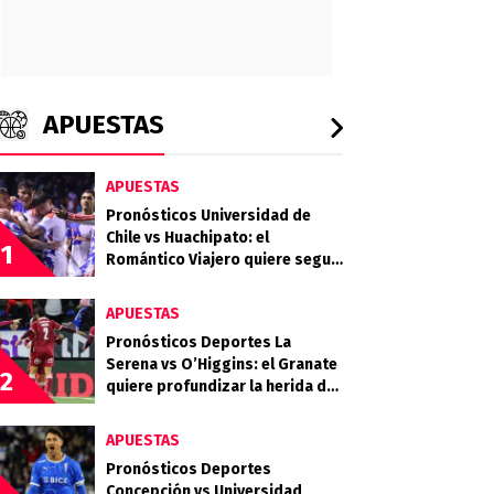
APUESTAS
APUESTAS
Pronósticos Universidad de
Chile vs Huachipato: el
1
Romántico Viajero quiere seguir
sumando de a tres
APUESTAS
Pronósticos Deportes La
Serena vs O’Higgins: el Granate
2
quiere profundizar la herida del
Celeste
APUESTAS
Pronósticos Deportes
Concepción vs Universidad