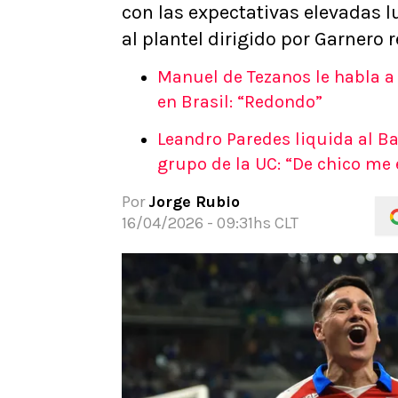
con las expectativas elevadas lu
APUESTAS
al plantel dirigido por Garnero
Noticias
Guías
Manuel de Tezanos le habla a 
Códigos
en Brasil: “Redondo”
Pronósticos
Leandro Paredes liquida al B
Apuesta del día
grupo de la UC: “De chico me
Por
Jorge Rubio
16/04/2026 - 09:31hs CLT