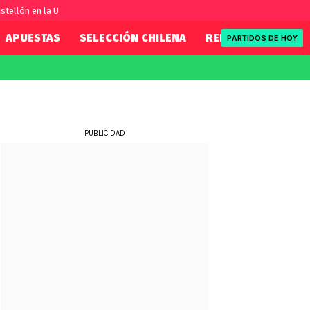
stellón en la U
APUESTAS
SELECCIÓN CHILENA
REDSPORT
TENI
PARTIDOS DE HOY
FIFA
REDSPORT
eague
Eliminatorias
Tenis
ue
Formula 1
PUBLICIDAD
League
NBA
Rugby
ue
UFC
WWE
Boxeo