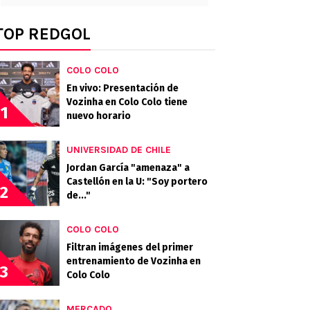
TOP REDGOL
COLO COLO
En vivo: Presentación de
Vozinha en Colo Colo tiene
1
nuevo horario
UNIVERSIDAD DE CHILE
Jordan García "amenaza" a
Castellón en la U: "Soy portero
2
de..."
COLO COLO
Filtran imágenes del primer
entrenamiento de Vozinha en
3
Colo Colo
MERCADO