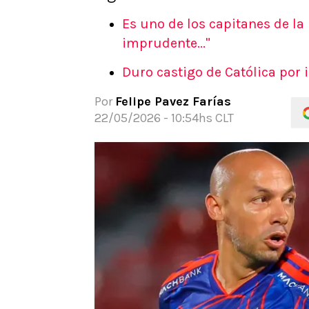
APUESTAS
Es uno de los capitanes de la 
Noticias
imprudente..."
Guías
Duro castigo de Católica por 
Códigos
Pronósticos
Por
Felipe Pavez Farías
Apuesta del día
22/05/2026 - 10:54hs CLT