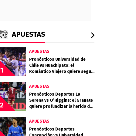
APUESTAS
APUESTAS
Pronósticos Universidad de
Chile vs Huachipato: el
1
Romántico Viajero quiere seguir
sumando de a tres
APUESTAS
Pronósticos Deportes La
Serena vs O’Higgins: el Granate
2
quiere profundizar la herida del
Celeste
APUESTAS
Pronósticos Deportes
Concepción vs Universidad