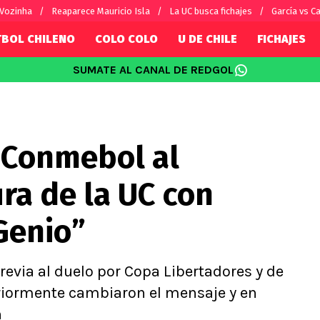
 Vozinha
Reaparece Mauricio Isla
La UC busca fichajes
García vs Ca
TBOL CHILENO
COLO COLO
U DE CHILE
FICHAJES
SUMATE AL CANAL DE REDGOL
SUDAMÉRICA
EUROPA
Internacional
Copa Libertadores
Champions L
sorio
Copa Sudamericana
Europa Leag
 Conmebol al
Sánchez
Fútbol Argentino
Conference 
Palacios
Fútbol Brasileño
Ligue 1
ura de la UC con
s por el mundo
Premier Leag
Serie A
Genio”
La Liga
Bundesliga
previa al duelo por Copa Libertadores y de
eriormente cambiaron el mensaje y en
n