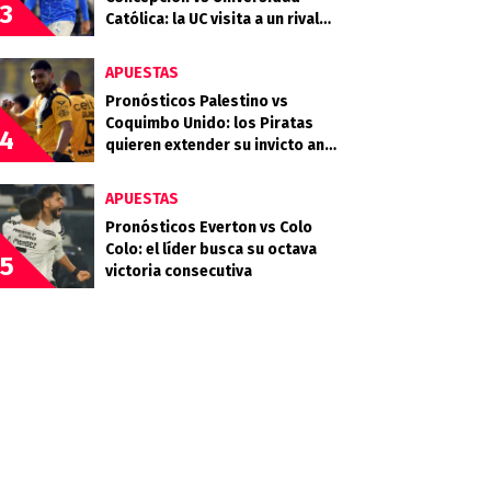
3
Católica: la UC visita a un rival
que llega en racha
APUESTAS
Pronósticos Palestino vs
Coquimbo Unido: los Piratas
4
quieren extender su invicto ante
los Árabes
APUESTAS
Pronósticos Everton vs Colo
Colo: el líder busca su octava
5
victoria consecutiva