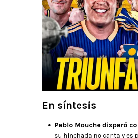
En síntesis
Pablo Mouche disparó con
su hinchada no canta y es 