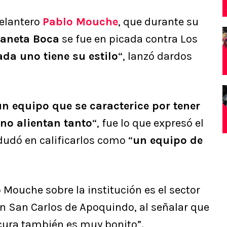
delantero
Pablo Mouche
, que durante su
laneta Boca
se fue en picada contra Los
ada uno tiene su estilo
“, lanzó dardos
un equipo que se caracterice por tener
no alientan tanto
“, fue lo que expresó el
dudó en calificarlos como “
un equipo de
Mouche sobre la institución es el sector
en San Carlos de Apoquindo, al señalar que
acura también es muy bonito”.