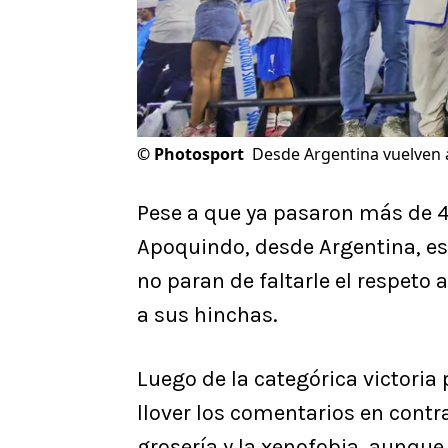
©
Photosport
Desde Argentina vuelven a 
Pese a que ya pasaron más de 4
Apoquindo, desde Argentina, e
no paran de faltarle el respeto 
a sus hinchas.
Luego de la categórica victoria
llover los comentarios en contra
grosería y la xenofobia, aunque