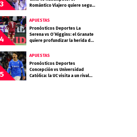
3
Romántico Viajero quiere seguir
sumando de a tres
APUESTAS
Pronósticos Deportes La
Serena vs O’Higgins: el Granate
4
quiere profundizar la herida del
Celeste
APUESTAS
Pronósticos Deportes
Concepción vs Universidad
5
Católica: la UC visita a un rival
que llega en racha