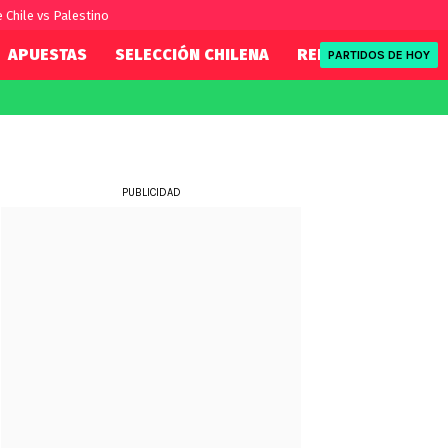
e Chile vs Palestino
APUESTAS
SELECCIÓN CHILENA
REDSPORT
TENI
PARTIDOS DE HOY
FIFA
REDSPORT
eague
Eliminatorias
Tenis
ue
Formula 1
PUBLICIDAD
League
NBA
Rugby
ue
UFC
WWE
Boxeo