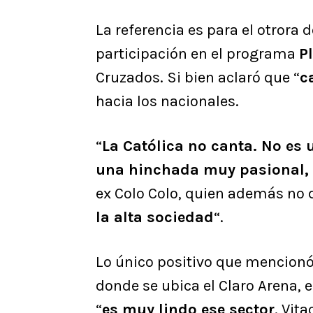
La referencia es para el otrora 
participación en el programa
P
Cruzados. Si bien aclaró que “
c
hacia los nacionales.
“
La Católica no canta. No es 
una hinchada muy pasional, 
ex Colo Colo, quien además no 
la alta sociedad
“.
Lo único positivo que mencionó 
donde se ubica el Claro Arena, 
“
es muy lindo ese sector
. Vit