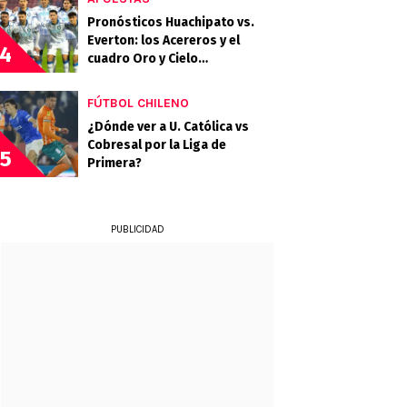
Pronósticos Huachipato vs.
Everton: los Acereros y el
4
cuadro Oro y Cielo
protagonizan un choque clave
por la fecha 18
FÚTBOL CHILENO
¿Dónde ver a U. Católica vs
Cobresal por la Liga de
5
Primera?
PUBLICIDAD