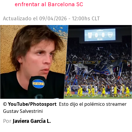
enfrentar al Barcelona SC
Actualizado el
09/04/2026 - 12:00hs CLT
©
YouTube/Photosport
Esto dijo el polémico streamer
Gustav Salvestrini
Por
Javiera García L.