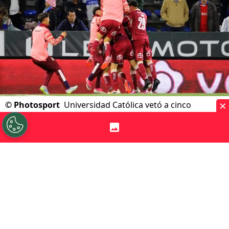
×
©
Photosport
Universidad Católica vetó a cinco
personas del Claro Arena tras el duelo con La Serena.
Por
Jp Viluñir Silva
Sigue a Redgol en Google!
Universidad Católica
hace respetar su
casa y aplica duros castigos luego de lo