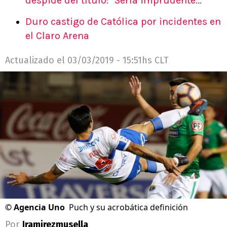
despide del título: "Sería imprudente..."
Duro castigo de Católica por incidentes en
el Claro Arena
Actualizado el
03/03/2019 - 15:51hs CLT
©
Agencia Uno
Puch y su acrobática definición
Por
Jramirezmusella