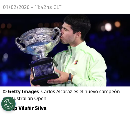
01/02/2026 - 11:42hs CLT
©
Getty Images
Carlos Alcaraz es el nuevo campeón
del Australian Open.
Por
Jp Viluñir Silva
Sigue a Redgol en Google!