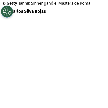
©
Getty
Jannik Sinner ganó el Masters de Roma.
Por
Carlos Silva Rojas
Sigue a Redgol en Google!
Imbatible. La temporada 2026 de
Jannik
Sinner
(1° de la ATP) entra en los libros de
historia y simplemente no tiene rivales.
Ahora, el italiano alzó un nuevo trofeo y es
el campeón del
Masters de Roma
.
PUBLICIDAD