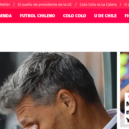
 Heller
El sueño de presidente de la UC
Colo Colo vs La Calera
U 
GENDA
FUTBOL CHILENO
COLO COLO
U DE CHILE
F
SUDAMÉRICA
EUROPA
nternacional
Copa Libertadores
Champions Le
orio
Copa Sudamericana
Europa League
ánchez
Fútbol Argentino
Conference Lea
alacios
Fútbol Brasileño
Ligue 1
 por el mundo
Premier League
Serie A
La Liga
Bundesliga