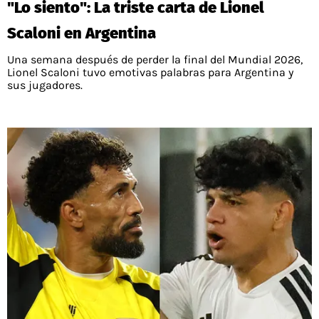
"Lo siento": La triste carta de Lionel
PALESTINO
GUÍAS
FÚTBOL INTERNACIONAL
CHILENOS EN EL EXTERIOR
Scaloni en Argentina
UNION ESPAÑOLA
CÓDIGOS
COPA LIBERTADORES
Una semana después de perder la final del Mundial 2026,
MERCADO DE FICHAJES
CHILENOS POR EL MUNDO
Lionel Scaloni tuvo emotivas palabras para Argentina y
CAMPEONATO NACIONAL
PRONÓSTICOS
sus jugadores.
COPA SUDAMERICANA
TENIS
ALEXIS SANCHEZ
APUESTA DEL DÍA
PREMIER LEAGUE
ELIMINATORIAS CONMEBOL
DARIO OSORIO
CHAMPIONS LEAGUE
FEMENINO
DAMIAN PIZARRO
EUROPA LEAGUE
SERIE A
LA LIGA
QUIENES SOMOS
SELECCIÓN CHILENA
STAFF
COLO COLO
TÉRMINOS Y CONDICIONES
UNIVERSIDAD DE CHILE
AGENDA
UNIVERSIDAD CATÓLICA