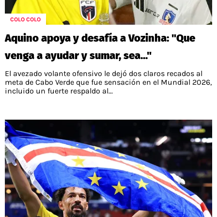
POLÍTICAS DE PRIVACIDAD
CAMPEONATO NACIONAL
POLÍTICA EDITORIAL
RESULTADOS
COLO COLO
PUBLICIDAD / ADS
TABLA DE POSICIONES
Aquino apoya y desafía a Vozinha: "Que
CONTACTO
APUESTAS
venga a ayudar y sumar, sea..."
AD CHOICES
ENTREVISTAS
El avezado volante ofensivo le dejó dos claros recados al
meta de Cabo Verde que fue sensación en el Mundial 2026,
incluido un fuerte respaldo al...
Términos y Condiciones
Políticas de Privacidad
Ad Choices
RedGol, al igual que Futbol Sites, es una
compañía perteneciente a Better Collective.
Todos los derechos reservados