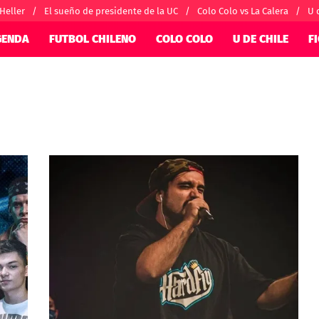
 Heller
El sueño de presidente de la UC
Colo Colo vs La Calera
U 
GENDA
FUTBOL CHILENO
COLO COLO
U DE CHILE
F
SUDAMÉRICA
EUROPA
nternacional
Copa Libertadores
Champions Le
orio
Copa Sudamericana
Europa League
ánchez
Fútbol Argentino
Conference Lea
alacios
Fútbol Brasileño
Ligue 1
 por el mundo
Premier League
Serie A
La Liga
Bundesliga