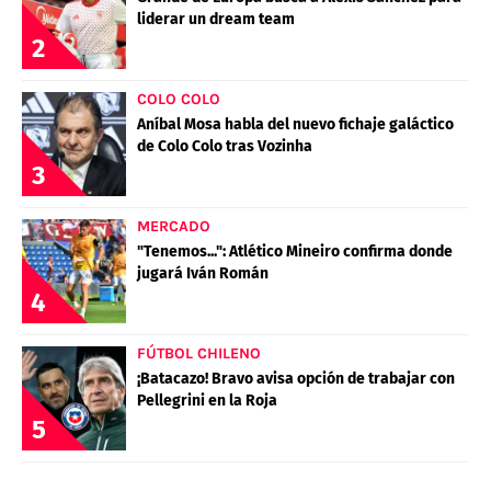
liderar un dream team
2
COLO COLO
Aníbal Mosa habla del nuevo fichaje galáctico
de Colo Colo tras Vozinha
3
MERCADO
"Tenemos...": Atlético Mineiro confirma donde
jugará Iván Román
4
FÚTBOL CHILENO
¡Batacazo! Bravo avisa opción de trabajar con
Pellegrini en la Roja
5