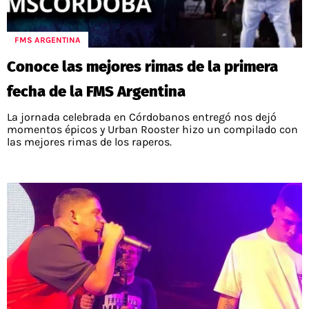
POLÍTICAS DE PRIVACIDAD
CAMPEONATO NACIONAL
POLÍTICA EDITORIAL
RESULTADOS
FMS ARGENTINA
PUBLICIDAD / ADS
TABLA DE POSICIONES
CONTACTO
APUESTAS
Conoce las mejores rimas de la primera
AD CHOICES
fecha de la FMS Argentina
ENTREVISTAS
La jornada celebrada en Córdobanos entregó nos dejó
momentos épicos y Urban Rooster hizo un compilado con
las mejores rimas de los raperos.
Términos y Condiciones
Políticas de Privacidad
Ad Choices
RedGol, al igual que Futbol Sites, es una
compañía perteneciente a Better Collective.
Todos los derechos reservados