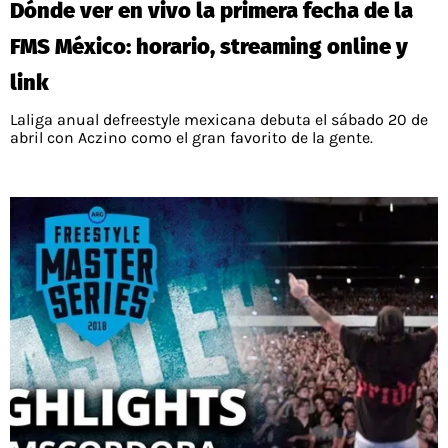
Dónde ver en vivo la primera fecha de la
PALESTINO
GUÍAS
FÚTBOL INTERNACIONAL
CHILENOS EN EL EXTERIOR
FMS México: horario, streaming online y
UNION ESPAÑOLA
CÓDIGOS
COPA LIBERTADORES
link
MERCADO DE FICHAJES
CHILENOS POR EL MUNDO
CAMPEONATO NACIONAL
PRONÓSTICOS
Laliga anual defreestyle mexicana debuta el sábado 20 de
COPA SUDAMERICANA
TENIS
ALEXIS SANCHEZ
abril con Aczino como el gran favorito de la gente.
APUESTA DEL DÍA
PREMIER LEAGUE
ELIMINATORIAS CONMEBOL
DARIO OSORIO
CHAMPIONS LEAGUE
FEMENINO
DAMIAN PIZARRO
EUROPA LEAGUE
SERIE A
LA LIGA
QUIENES SOMOS
SELECCIÓN CHILENA
STAFF
COLO COLO
TÉRMINOS Y CONDICIONES
UNIVERSIDAD DE CHILE
AGENDA
UNIVERSIDAD CATÓLICA