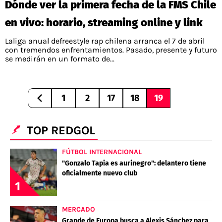
Dónde ver la primera fecha de la FMS Chile
en vivo: horario, streaming online y link
Laliga anual defreestyle rap chilena arranca el 7 de abril
con tremendos enfrentamientos. Pasado, presente y futuro
se medirán en un formato de...
1
2
17
18
19
TOP REDGOL
FÚTBOL INTERNACIONAL
"Gonzalo Tapia es aurinegro": delantero tiene
oficialmente nuevo club
1
MERCADO
Grande de Europa busca a Alexis Sánchez para