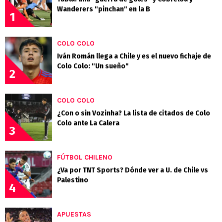
Wanderers "pinchan" en la B
1
COLO COLO
Iván Román llega a Chile y es el nuevo fichaje de
Colo Colo: "Un sueño"
2
COLO COLO
¿Con o sin Vozinha? La lista de citados de Colo
Colo ante La Calera
3
FÚTBOL CHILENO
¿Va por TNT Sports? Dónde ver a U. de Chile vs
Palestino
4
APUESTAS