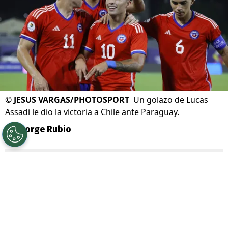
©
JESUS VARGAS/PHOTOSPORT
Un golazo de Lucas
Assadi le dio la victoria a Chile ante Paraguay.
Por
Jorge Rubio
Sigue a Redgol en Google!
Chile
se despidió con una victoria ante
Paraguay del
Preolímpico
Sub 23. Lo hizo