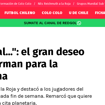
Formación de Colo Colo
Nils Reichmuth a la Roja
Grupos Mundial Sub 
FUTBOL CHILENO
COLO COLO
U DE CHILE
FICHA
SUMATE AL CANAL DE REDGOL
SUDAMÉRICA
EUROPA
Internacional
Copa Libertadores
Champions L
sorio
Copa Sudamericana
Europa Leag
l...": el gran deseo
Sánchez
Fútbol Argentino
Conference 
Palacios
Fútbol Brasileño
Ligue 1
rman para la
s por el mundo
Premier Leag
Serie A
na
La Liga
Bundesliga
la Roja y destacó a los jugadores del
 cada fin de semana. Remarcó que quiere
 cita planetaria.