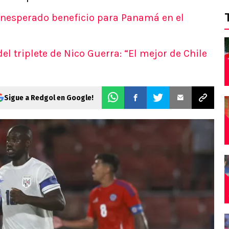
inesperado beneficio para Panamá en el
l triplete de Nico Guerra: “El mejor de Chile
Sigue a Redgol en Google!