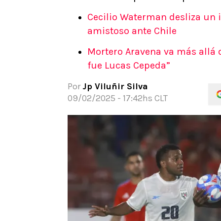
APUESTAS
Cecilio Waterman desliza un 
Noticias
amistoso ante Chile
Guías
Mortero Aravena va más allá de
Códigos
fue Lucas Cepeda”
Pronósticos
Apuesta del día
Por
Jp Viluñir Silva
Apuestas Mundial 2026
09/02/2025 - 17:42hs CLT