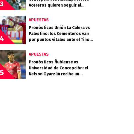
3
Acereros quieren seguir al
acecho del liderato
APUESTAS
Pronósticos Unión La Calera vs
Palestino: los Cementeros van
4
por puntos vitales ante el Tino
Tino
APUESTAS
Pronósticos Ñublense vs
Universidad de Concepción: el
5
Nelson Oyarzún recibe un
choque clave en la zona media