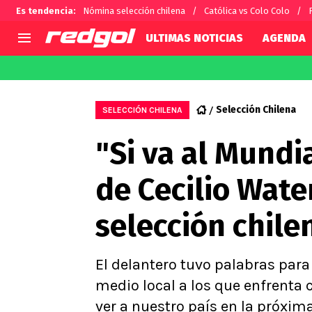
Es tendencia
:
Nómina selección chilena
Católica vs Colo Colo
ULTIMAS NOTICIAS
AGENDA
AGENDA
CHILE
MUNDO
Hoy en TV
Selección Chilena
Fútbol 
Selección Chilena
SELECCIÓN CHILENA
Colo Colo
Darío O
"Si va al Mundia
U de Chile
Alexis 
U Católica
Carlos 
de Cecilio Wate
Campeonato Nacional
Chileno
Primera B
selección chile
Segunda División
Copa Chile
Supercopa Chile
El delantero tuvo palabras para 
Campeonato Femenino
medio local a los que enfrenta
ver a nuestro país en la próxima