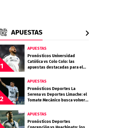
APUESTAS
APUESTAS
Pronósticos Universidad
Católica vs Colo Colo: las
1
apuestas destacadas para el
clásico entre Cruzados y Albos
APUESTAS
Pronósticos Deportes La
Serena vs Deportes Limache: el
2
Tomate Mecánico busca volver
al triunfo ante el Granate
APUESTAS
Pronósticos Deportes
Concepción vs Huachipato: los