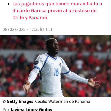
Los jugadores que tienen maravillado a
Ricardo Gareca previo al amistoso de
Chile y Panamá
08/02/2025 - 17:35hs CLT
©
Getty Images
Cecilio Waterman de Panamá
Por
Javiera López Godoy