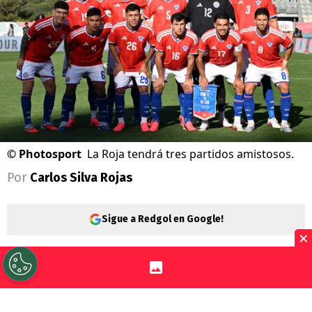
©
Photosport
La Roja tendrá tres partidos amistosos.
Por
Carlos Silva Rojas
Sigue a Redgol en Google!
×
La
selección chilena
no tiene entrenador,
pero sí partidos amistosos. El equipo