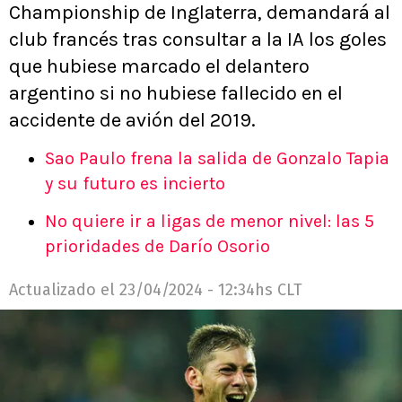
Championship de Inglaterra, demandará al
club francés tras consultar a la IA los goles
que hubiese marcado el delantero
argentino si no hubiese fallecido en el
accidente de avión del 2019.
Sao Paulo frena la salida de Gonzalo Tapia
y su futuro es incierto
No quiere ir a ligas de menor nivel: las 5
prioridades de Darío Osorio
Actualizado el
23/04/2024 - 12:34hs CLT