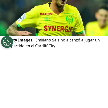
©
Getty Images.
Emiliano Sala no alcanzó a jugar un
solo partido en el Cardiff City.
Por
Patricio Echagüe
Sigue a Redgol en Google!
La muerte del argentino Emiliano Sala
en el 2019
es algo que conmocionó
completamente al mundo del fútbol. El