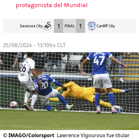
protagonista del Mundial
1
1
FINAL
Swansea City
Cardiff City
25/08/2024 - 13:10hs CLT
©
IMAGO/Colorsport
Lawrence Vigouroux fue titular