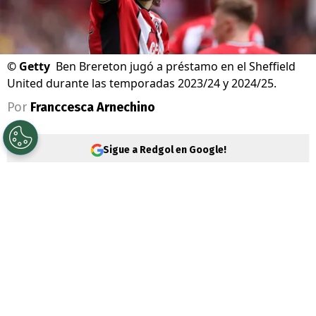
©
Getty
Ben Brereton jugó a préstamo en el Sheffield
United durante las temporadas 2023/24 y 2024/25.
Por
Franccesca Arnechino
Sigue a Redgol en Google!
El delantero chileno podría cambiar
nuevamente de equipo en Inglaterra. Desde
ese país
aseguran que un viejo conocido
analiza ir por su fichaje
tras su regreso al
Southampton
.