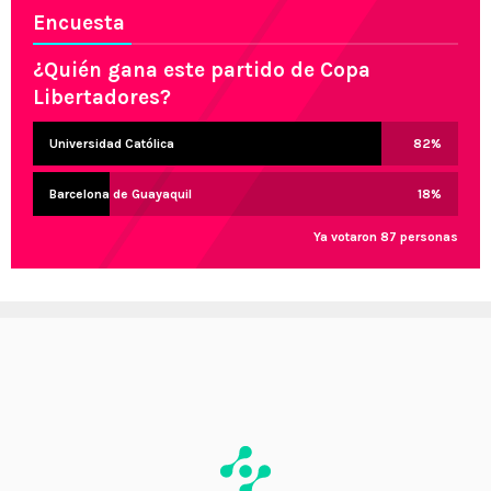
Encuesta
¿Quién gana este partido de Copa
Libertadores?
Universidad Católica
82
%
Barcelona de Guayaquil
18
%
Ya votaron 87 personas