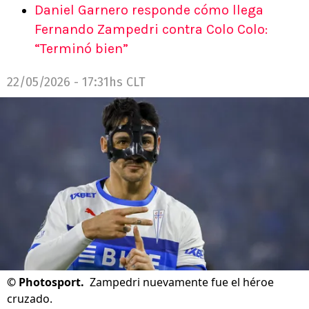
Daniel Garnero responde cómo llega
Fernando Zampedri contra Colo Colo:
“Terminó bien”
22/05/2026 - 17:31hs CLT
©
Photosport.
Zampedri nuevamente fue el héroe
cruzado.