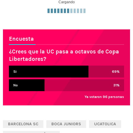
Cargando
Encuesta
¿Crees que la UC pasa a octavos de Copa
Libertadores?
Si
69
%
No
31
%
Ya votaron 96 personas
BARCELONA SC
BOCA JUNIORS
UCATOLICA