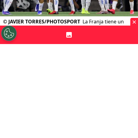
×
©
JAVIER TORRES/PHOTOSPORT
La Franja tiene un
importante partido este 21 de mayo por Copa
Libertadores.
Por
Andrea Petersen
Sigue a Redgol en Google!
Universidad Católica
enfrentará este
jueves a
Barcelona SC
por una nueva
jornada de la
Copa Libertadores
, en un
duelo clave para sus aspiraciones en el
torneo, donde necesita sumar de a tres