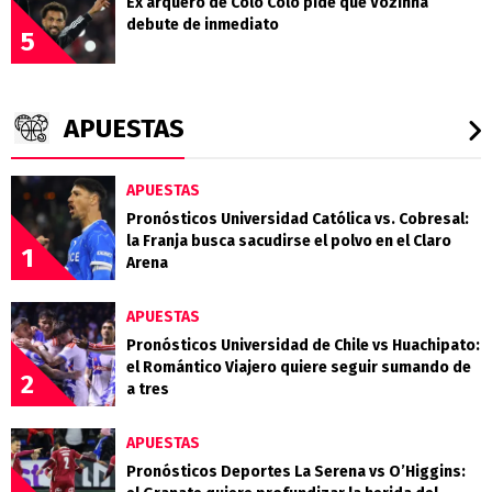
Ex arquero de Colo Colo pide que Vozinha
debute de inmediato
5
APUESTAS
APUESTAS
Pronósticos Universidad Católica vs. Cobresal:
la Franja busca sacudirse el polvo en el Claro
1
Arena
APUESTAS
Pronósticos Universidad de Chile vs Huachipato:
el Romántico Viajero quiere seguir sumando de
2
a tres
APUESTAS
Pronósticos Deportes La Serena vs O’Higgins: