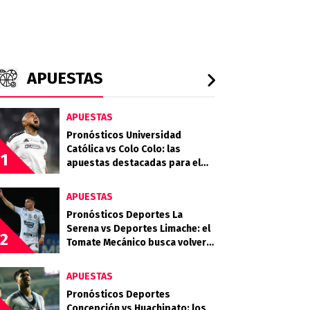
APUESTAS
APUESTAS
Pronósticos Universidad
Católica vs Colo Colo: las
1
apuestas destacadas para el
clásico entre Cruzados y Albos
APUESTAS
Pronósticos Deportes La
Serena vs Deportes Limache: el
2
Tomate Mecánico busca volver
al triunfo ante el Granate
APUESTAS
Pronósticos Deportes
Concepción vs Huachipato: los