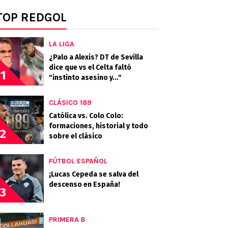
TOP REDGOL
LA LIGA
¿Palo a Alexis? DT de Sevilla
dice que vs el Celta faltó
1
"instinto asesino y..."
CLÁSICO 189
Católica vs. Colo Colo:
formaciones, historial y todo
2
sobre el clásico
FÚTBOL ESPAÑOL
¡Lucas Cepeda se salva del
descenso en España!
3
PRIMERA B