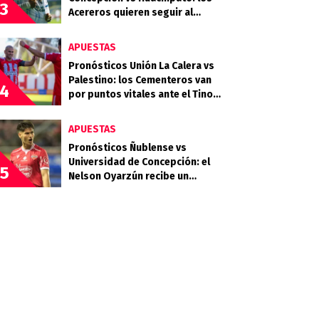
3
Acereros quieren seguir al
acecho del liderato
APUESTAS
Pronósticos Unión La Calera vs
Palestino: los Cementeros van
4
por puntos vitales ante el Tino
Tino
APUESTAS
Pronósticos Ñublense vs
Universidad de Concepción: el
5
Nelson Oyarzún recibe un
choque clave en la zona media