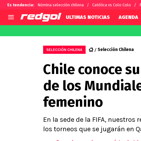
Es tendencia
:
Nómina selección chilena
Católica vs Colo Colo
ULTIMAS NOTICIAS
AGENDA
AGENDA
CHILE
MUNDO
Hoy en TV
Selección Chilena
Fútbol 
Selección Chilena
SELECCIÓN CHILENA
Colo Colo
Darío O
Chile conoce su
U de Chile
Alexis 
U Católica
Carlos 
de los Mundial
Campeonato Nacional
Chileno
Primera B
femenino
Segunda División
Copa Chile
Supercopa Chile
En la sede de la FIFA, nuestros
Campeonato Femenino
los torneos que se jugarán en 