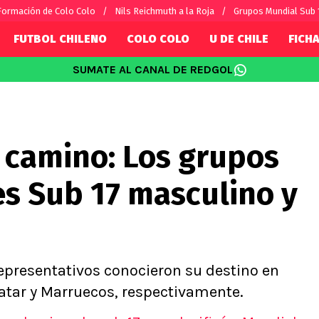
Formación de Colo Colo
Nils Reichmuth a la Roja
Grupos Mundial Sub 
FUTBOL CHILENO
COLO COLO
U DE CHILE
FICHA
SUMATE AL CANAL DE REDGOL
SUDAMÉRICA
EUROPA
Internacional
Copa Libertadores
Champions L
sorio
Copa Sudamericana
Europa Leag
 camino: Los grupos
Sánchez
Fútbol Argentino
Conference 
Palacios
Fútbol Brasileño
Ligue 1
es Sub 17 masculino y
s por el mundo
Premier Leag
Serie A
La Liga
Bundesliga
 representativos conocieron su destino en
Qatar y Marruecos, respectivamente.