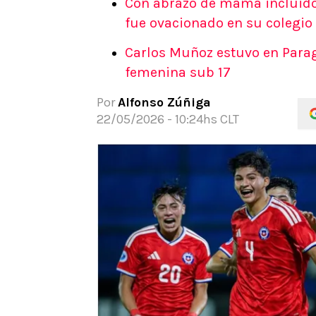
Con abrazo de mamá incluido:
APUESTAS
fue ovacionado en su colegio
Noticias
Carlos Muñoz estuvo en Paragu
Guías
femenina sub 17
Códigos
Pronósticos
Por
Alfonso Zúñiga
Apuesta del día
22/05/2026 - 10:24hs CLT
Apuestas Mundial 2026