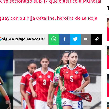
 seleccionado sub-17 que clasificó a Mundial
ay con su hija Catalina, heroína de La Roja
Sigue a Redgol en Google!