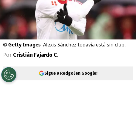
©
Getty Images
Alexis Sánchez todavía está sin club.
Por
Cristián Fajardo C.
Sigue a Redgol en Google!
Alexis Sánchez
está en un nube de
interrogantes para su futuro en el fútbol,
donde tras la salida del Sevilla todavía no
encuentra equipo para continuar su carrera