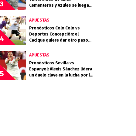
3
Cementeros y Azules se juegan
mucho en la quinta fecha
APUESTAS
Pronósticos Colo Colo vs
Deportes Concepción: el
4
Cacique quiere dar otro paso
rumbo a la clasificación
APUESTAS
Pronósticos Sevilla vs
Espanyol: Alexis Sánchez lidera
5
un duelo clave en la lucha por la
permanencia