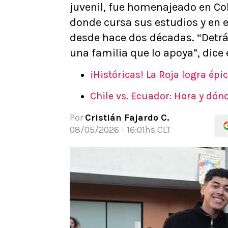
juvenil, fue homenajeado en Co
APUESTAS
donde cursa sus estudios y en 
Noticias
desde hace dos décadas. “Detrás
Guías
una familia que lo apoya”, dice e
Códigos
Pronósticos
¡Históricas! La Roja logra épi
Apuesta del día
Chile vs. Ecuador: Hora y dó
Apuestas Mundial 2026
Por
Cristián Fajardo C.
08/05/2026 - 16:01hs CLT