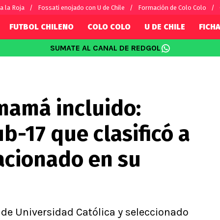
a la Roja
Fossati enojado con U de Chile
Formación de Colo Colo
FUTBOL CHILENO
COLO COLO
U DE CHILE
FICHA
SUMATE AL CANAL DE REDGOL
SUDAMÉRICA
EUROPA
Internacional
Copa Libertadores
Champions L
sorio
Copa Sudamericana
Europa Leag
mamá incluido:
Sánchez
Fútbol Argentino
Conference 
Palacios
Fútbol Brasileño
Ligue 1
b-17 que clasificó a
s por el mundo
Premier Leag
Serie A
acionado en su
La Liga
Bundesliga
a de Universidad Católica y seleccionado