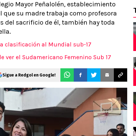
legio Mayor Peñalolén, establecimiento
el que su madre trabaja como profesora
 del sacrificio de él, también hay toda
lla.
ca clasificación al Mundial sub-17
nde ver el Sudamericano Femenino Sub 17
Sigue a Redgol en Google!