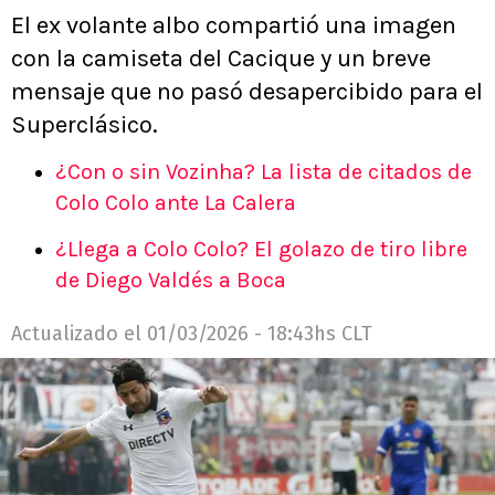
El ex volante albo compartió una imagen
con la camiseta del Cacique y un breve
mensaje que no pasó desapercibido para el
Superclásico.
¿Con o sin Vozinha? La lista de citados de
Colo Colo ante La Calera
¿Llega a Colo Colo? El golazo de tiro libre
de Diego Valdés a Boca
Actualizado el
01/03/2026 - 18:43hs CLT