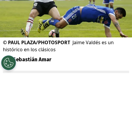
©
PAUL PLAZA/PHOTOSPORT
Jaime Valdés es un
histórico en los clásicos
Por
Sebastián Amar
Sigue a Redgol en Google!
En la antesala de una nueva edición del
clásico mayor del fútbol chileno,
Jaime
Valdés
encendió las redes sociales con una
imagen que no pasó desapercibida. El ex