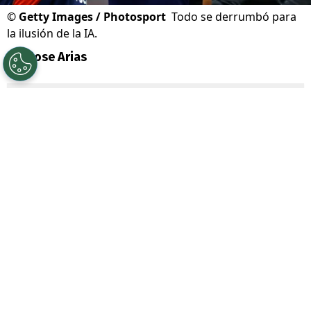
©
Getty Images / Photosport
Todo se derrumbó para
la ilusión de la IA.
Por
Jose Arias
Sigue a Redgol en Google!
Universidad de Chile
está avanzando en
la búsqueda de técnico para remplazar al
cesado Francisco Meneghini. En esa
misión, tres DT corrían con ventaja:
Fernando Gago
,
Martín Lasarte
y
Eduardo Berizzo
.