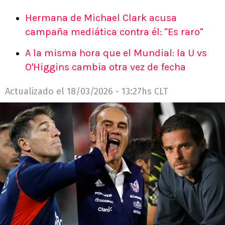
Hermana de Michael Clark acusa
campaña mediática contra él: "Es raro"
A la misma hora que el Mundial: la U vs
O'Higgins cambia otra vez de fecha
Actualizado el
18/03/2026 - 13:27hs CLT