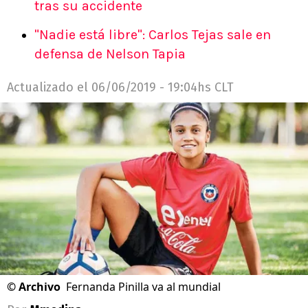
tras su accidente
"Nadie está libre": Carlos Tejas sale en
defensa de Nelson Tapia
Actualizado el
06/06/2019 - 19:04hs CLT
©
Archivo
Fernanda Pinilla va al mundial