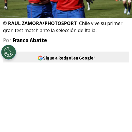
©
RAUL ZAMORA/PHOTOSPORT
Chile vive su primer
gran test match ante la selección de Italia.
Por
Franco Abatte
Sigue a Redgol en Google!
Los Cóndores
saltan a la cancha este
sábado 22 de noviembre para
disputar un
increíble
test match ante el combinado
italiano
de rugby.