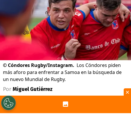
©
Cóndores Rugby/Instagram.
Los Cóndores piden
más aforo para enfrentar a Samoa en la búsqueda de
un nuevo Mundial de Rugby.
Por
Miguel Gutiérrez
×
Sigue a Redgol en Google!
La selección chilena de
rugby
, los