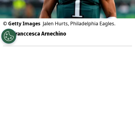
©
Getty Images
Jalen Hurts, Philadelphia Eagles.
Por
Franccesca Arnechino
Sigue a Redgol en Google!
Los
Philadelphia Eagles
frustraron el
triunfo de los
Kansas City Chiefs
, quienes
no lograron hacer historia en la
NFL
.
Los
Eagles, liderados por Jalen Hurts, se
cobraron venganza de la derrota sufrida
en la
Super Bowl
de 2023 al derrotar a