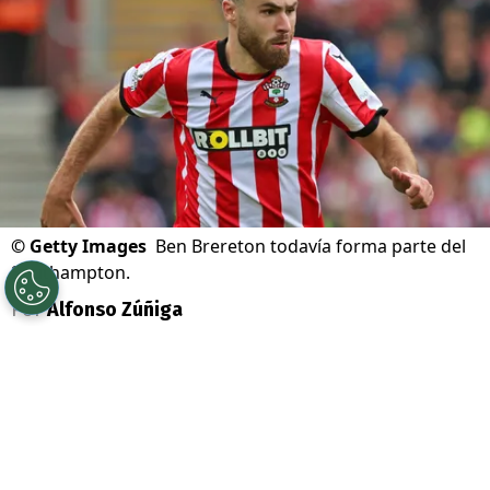
©
Getty Images
Ben Brereton todavía forma parte del
Southampton.
Por
Alfonso Zúñiga
Sigue a Redgol en Google!
A pesar de que dentro del fútbol inglés