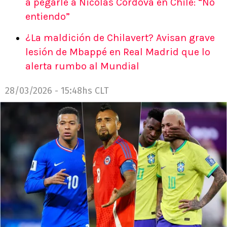
a pegarle a Nicolás Córdova en Chile: “No
entiendo”
¿La maldición de Chilavert? Avisan grave
lesión de Mbappé en Real Madrid que lo
alerta rumbo al Mundial
28/03/2026 - 15:48hs CLT