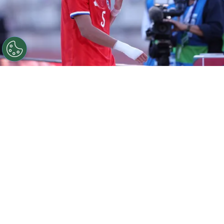
©
Carlos Rodrigues/Getty Images.
Iván Román tiene
muchas chances de seguir su carrera en Colo Colo.
Por
Jorge Rubio
Sigue a Redgol en Google!
Después de cerrar la incorporación de
Vozinha
y presentarlo con todos los
bombos y platillos posibles, Colo Colo