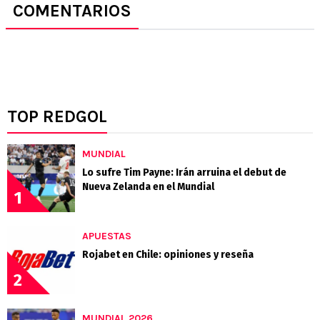
COMENTARIOS
TOP REDGOL
MUNDIAL
Lo sufre Tim Payne: Irán arruina el debut de
Nueva Zelanda en el Mundial
1
APUESTAS
Rojabet en Chile: opiniones y reseña
2
MUNDIAL 2026