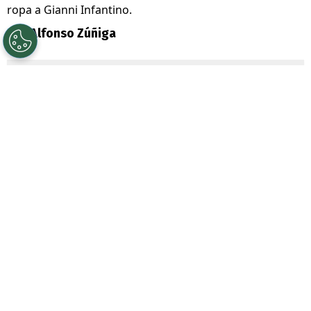
ropa a Gianni Infantino.
Por
Alfonso Zúñiga
Sigue a Redgol en Google!
Ni disimulan. En
Argentina
les importa
bastante poco que en todo el mundo los
apunten como los “
regalones de la FIFA
“.
Prueba de esto es que a través de un
comunicado oficial entregaran su respaldo
al presidente del fútbol mundial,
Gianni
Infantino
.
La Asociación del Fútbol Argentino (AFA), a