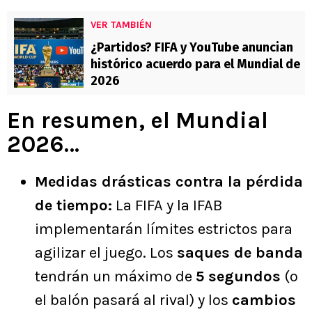
VER TAMBIÉN
¿Partidos? FIFA y YouTube anuncian
histórico acuerdo para el Mundial de
2026
En resumen, el Mundial
2026…
Medidas drásticas contra la pérdida
de tiempo:
La FIFA y la IFAB
implementarán límites estrictos para
agilizar el juego. Los
saques de banda
tendrán un máximo de
5 segundos
(o
el balón pasará al rival) y los
cambios