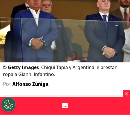
©
Getty Images
Chiqui Tapia y Argentina le prestan
ropa a Gianni Infantino.
Por
Alfonso Zúñiga
×
Sigue a Redgol en Google!
Ni disimulan. En
Argentina
les importa