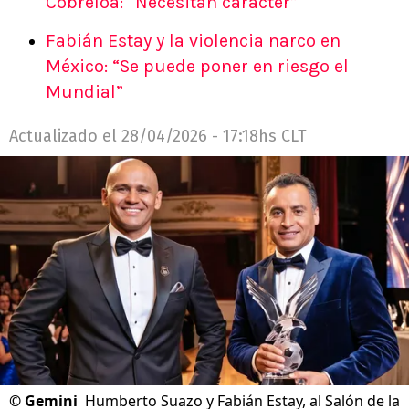
Cobreloa: “Necesitan carácter”
Fabián Estay y la violencia narco en
México: “Se puede poner en riesgo el
Mundial”
Actualizado el
28/04/2026 - 17:18hs CLT
©
Gemini
Humberto Suazo y Fabián Estay, al Salón de la