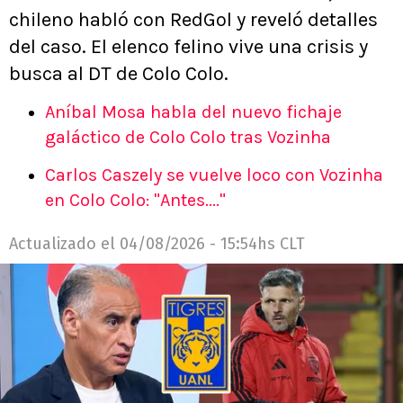
chileno habló con RedGol y reveló detalles
del caso. El elenco felino vive una crisis y
busca al DT de Colo Colo.
Aníbal Mosa habla del nuevo fichaje
galáctico de Colo Colo tras Vozinha
Carlos Caszely se vuelve loco con Vozinha
en Colo Colo: "Antes...."
Actualizado el
04/08/2026 - 15:54hs CLT