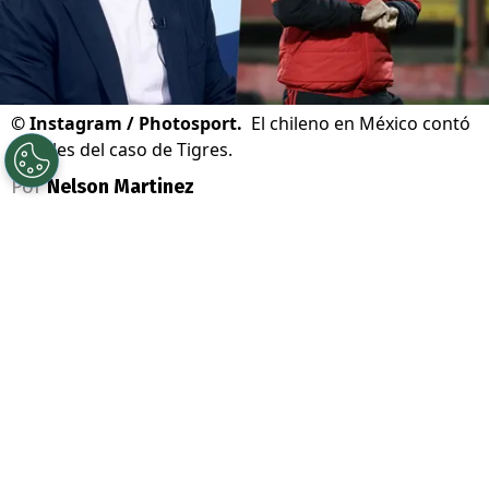
©
Instagram / Photosport.
El chileno en México contó
detalles del caso de Tigres.
Por
Nelson Martinez
Sigue a Redgol en Google!
En las últimas horas ll
egó el aviso que
desde México están siguiendo de cerca
a
Fernando Ortiz
. Puntualmente, el
Tigres
es el equipo que tiene en carpeta al Tano
para llevarlo a sus filas.