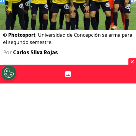
©
Photosport
Universidad de Concepción se arma para
el segundo semestre.
Por
Carlos Silva Rojas
×
Sigue a Redgol en Google!
La
Liga de Primera
vuelve en gloria y
majestad este fin de semana, de hecho,
este viernes se pone en marcha la fecha 16°
con el partido entre el líder
Colo Colo y