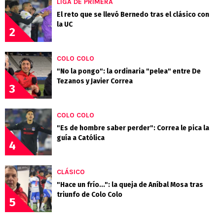
LIGA DE PRIMERA
El reto que se llevó Bernedo tras el clásico con
la UC
2
COLO COLO
"No la pongo": la ordinaria "pelea" entre De
Tezanos y Javier Correa
3
COLO COLO
"Es de hombre saber perder": Correa le pica la
guía a Católica
4
CLÁSICO
"Hace un frío...": la queja de Aníbal Mosa tras
triunfo de Colo Colo
5