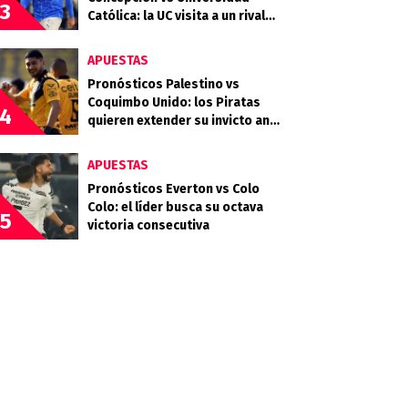
3
Católica: la UC visita a un rival
que llega en racha
APUESTAS
Pronósticos Palestino vs
Coquimbo Unido: los Piratas
4
quieren extender su invicto ante
los Árabes
APUESTAS
Pronósticos Everton vs Colo
Colo: el líder busca su octava
5
victoria consecutiva