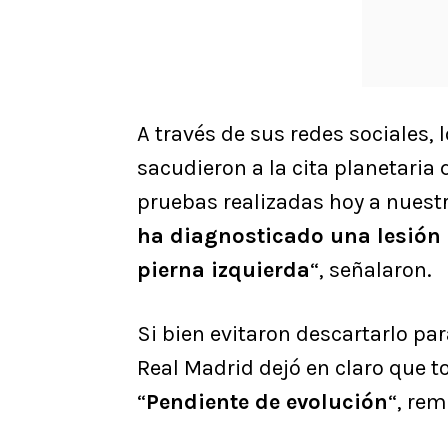
A través de sus redes sociales,
sacudieron a la cita planetaria 
pruebas realizadas hoy a nuestr
ha diagnosticado una lesión
pierna izquierda
“, señalaron.
Si bien evitaron descartarlo pa
Real Madrid dejó en claro que
“
Pendiente de evolución
“, rem