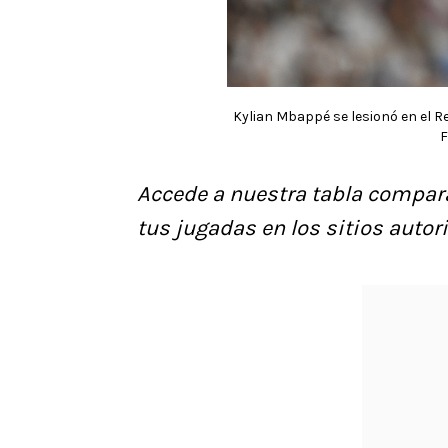
Kylian Mbappé se lesionó en el Re
F
Accede a nuestra tabla compar
tus jugadas en los sitios autor