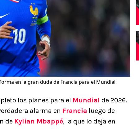
forma en la gran duda de Francia para el Mundial.
leto los planes para el
Mundial
de 2026.
verdadera alarma en
Francia
luego de
ón de
Kylian Mbappé
, la que lo deja en