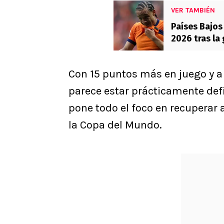
VER TAMBIÉN
Países Bajos
2026 tras la
Con 15 puntos más en juego y a 
parece estar prácticamente defi
pone todo el foco en recuperar 
la Copa del Mundo.