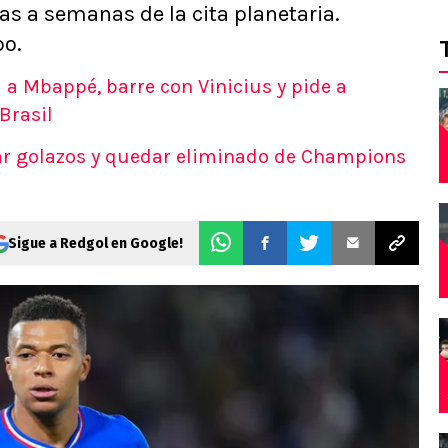
as a semanas de la cita planetaria.
po.
 a Mbappé, barre con Vinicius y pide a
Brasil
ar golazos y quedar eliminado de Champions
Sigue a Redgol en Google!