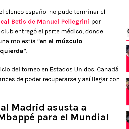
del elenco español no pudo terminar el
Real Betis de Manuel Pellegrini
por
l club entregó el parte médico, donde
 una molestia “
en el músculo
zquierda
“.
nicio del torneo en Estados Unidos, Canadá
ances de poder recuperarse y así llegar con
eal Madrid asusta a
 Mbappé para el Mundial