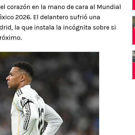
 el corazón en la mano de cara al Mundial
xico 2026. El delantero sufrió una
rid, la que instala la incógnita sobre si
próximo.