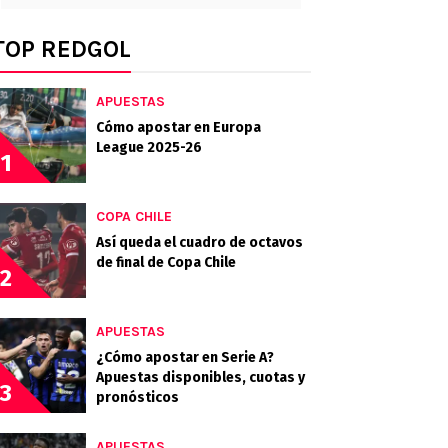
TOP REDGOL
APUESTAS
Cómo apostar en Europa
League 2025-26
1
COPA CHILE
Así queda el cuadro de octavos
de final de Copa Chile
2
APUESTAS
¿Cómo apostar en Serie A?
Apuestas disponibles, cuotas y
3
pronósticos
APUESTAS