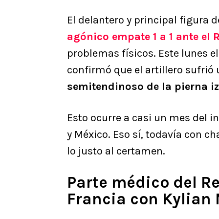
El delantero y principal figura 
agónico empate 1 a 1 ante el 
problemas físicos. Este lunes e
confirmó que el artillero sufrió
semitendinoso de la pierna i
Esto ocurre a casi un mes del i
y México. Eso sí, todavía con ch
lo justo al certamen.
Parte médico del R
Francia con Kylian