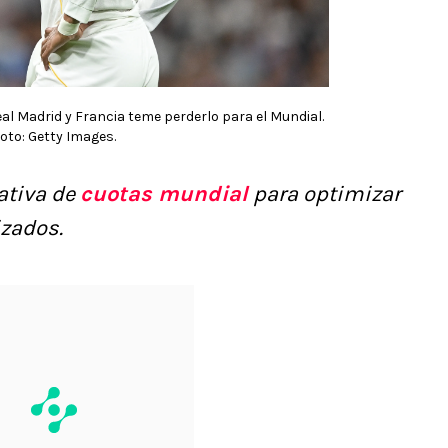
al Madrid y Francia teme perderlo para el Mundial.
oto: Getty Images.
ativa de
cuotas mundial
para optimizar
izados.