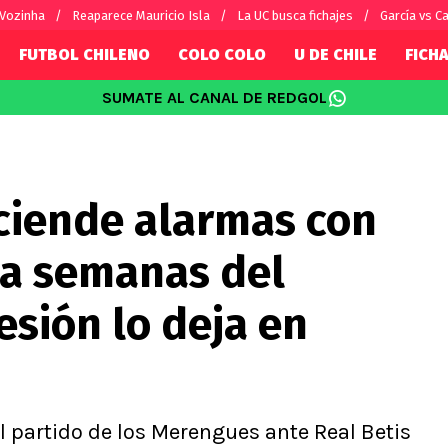
 Vozinha
Reaparece Mauricio Isla
La UC busca fichajes
García vs Ca
FUTBOL CHILENO
COLO COLO
U DE CHILE
FICHA
SUMATE AL CANAL DE REDGOL
SUDAMÉRICA
EUROPA
Internacional
Copa Libertadores
Champions L
sorio
Copa Sudamericana
Europa Leag
ciende alarmas con
Sánchez
Fútbol Argentino
Conference 
Palacios
Fútbol Brasileño
Ligue 1
a semanas del
s por el mundo
Premier Leag
Serie A
esión lo deja en
La Liga
Bundesliga
l partido de los Merengues ante Real Betis