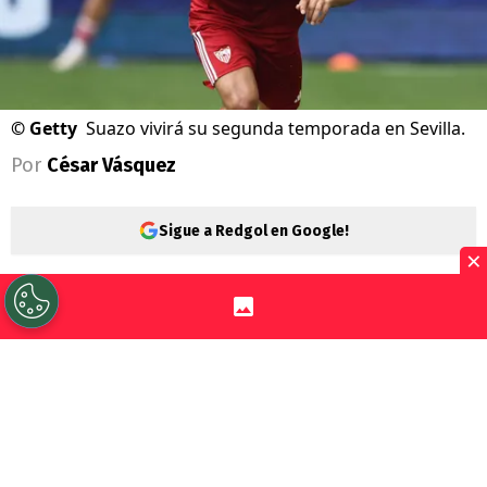
©
Getty
Suazo vivirá su segunda temporada en Sevilla.
Por
César Vásquez
Sigue a Redgol en Google!
×
Gabriel Suazo
ha logrado demostrar un
buen nivel en
Sevilla
. Además, también ha
destacado por su liderazgo, algo que ya lo
perfila como el capitán del club para este
año.