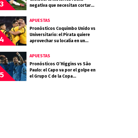
3
negativa que necesitan cortar
los Blues
APUESTAS
Pronósticos Coquimbo Unido vs
Universitario: el Pirata quiere
4
aprovechar su localía en un
grupo parejo
APUESTAS
Pronósticos O’Higgins vs São
Paulo: el Capo va por el golpe en
5
el Grupo C de la Copa
Sudamericana