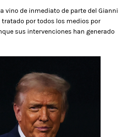
ca vino de inmediato de parte del Gianni
a tratado por todos los medios por
unque sus intervenciones han generado