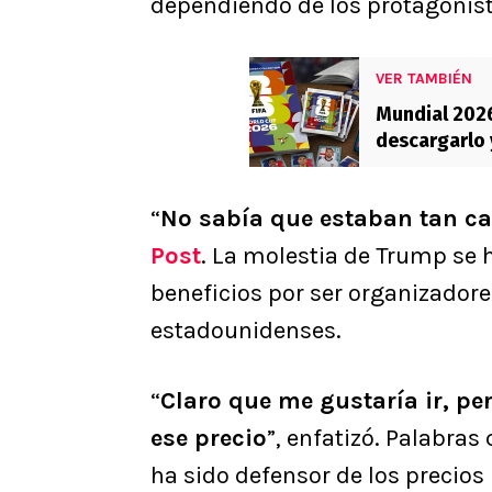
dependiendo de los protagonist
VER TAMBIÉN
Mundial 2026
descargarlo 
“
No sabía que estaban tan c
Post
. La molestia de Trump se 
beneficios por ser organizadore
estadounidenses.
“
Claro que me gustaría ir, pe
ese precio
”, enfatizó. Palabras
ha sido defensor de los precios 