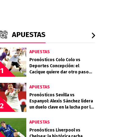
APUESTAS
APUESTAS
Pronósticos Colo Colo vs
Deportes Concepción: el
1
Cacique quiere dar otro paso
rumbo a la clasificación
APUESTAS
Pronósticos Sevilla vs
Espanyol: Alexis Sánchez lidera
2
un duelo clave en la lucha por la
permanencia
APUESTAS
Pronósticos Liverpool vs
Chelsea: la histórica racha