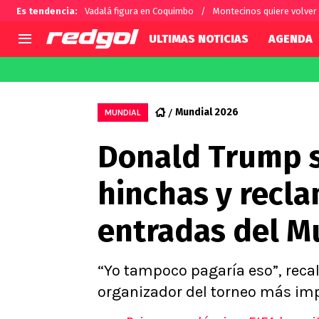
Es tendencia
:
Vadalá figura en Coquimbo
Montecinos quiere volver 
ULTIMAS NOTICIAS
AGENDA
AGENDA
CHILE
MUNDO
Hoy en TV
Selección Chilena
Fútbol 
Mundial 2026
MUNDIAL
Colo Colo
Darío O
Donald Trump s
U de Chile
Alexis 
U Católica
Carlos 
hinchas y recla
Campeonato Nacional
Chileno
Primera B
entradas del M
Segunda División
Copa Chile
Supercopa Chile
“Yo tampoco pagaría eso”, rec
Campeonato Femenino
organizador del torneo más imp