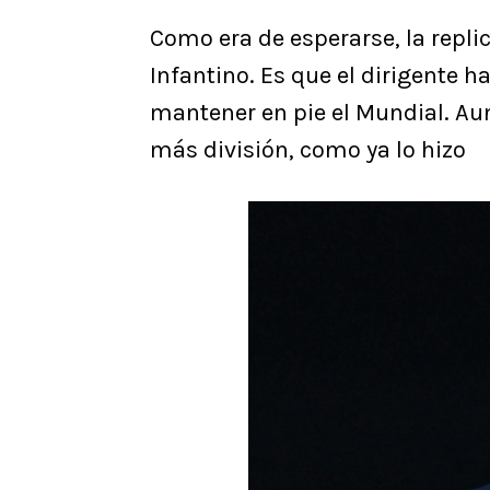
Como era de esperarse, la repli
Infantino. Es que el dirigente h
mantener en pie el Mundial. A
más división, como ya lo hizo