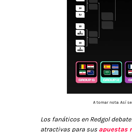
A tomar nota: Así se
Los fanáticos en Redgol debate
atractivas para sus
apuestas 